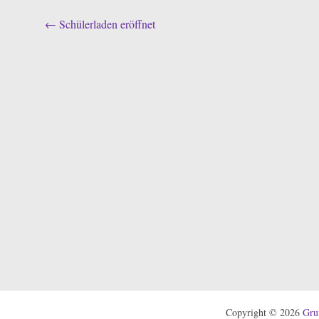
Beitragsnavigation
←
Schülerladen eröffnet
Copyright © 2026
Gru