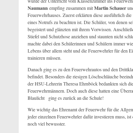
wurde der Unterricht vom Klassenzimmer ins Feuerwehrh
Naumann
Martin Schauer
empfing zusammen mit
un
Feuerwehrhauses. Zuerst erklärten diese ausführlich d
eines Notrufs zu beachten ist. Die Schüler, von denen se
begeistert und glänzten mit ihrem Vorwissen. Anschließ
Stiefel und Schutzhose anziehen und staunten nicht sc
machte dabei den Schülerinnen und Schülern immer wied
Lebens über allem steht und die Feuerwehrler für den Ei
trainieren müssen.
Danach ging es zu den Feuerwehrautos und den Drittklas
befindet. Besonders die riesigen Löschschläuche beein
der HSU-Lehrerin Theresa Ehrnböck bedankten sich die
Feuerwehrmännern. Doch auch diese hatten eine Überras
Blaulicht ging es zurück an die Schule!
Wie wichtig das Ehrenamt der Feuerwehr für die Allgem
jeder einzelnen Feuerwehrler dafür investieren muss, i
noch viel bewusster.