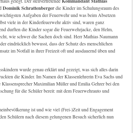
Kommandant Mathias
aus gelegt. Der stellvertretende
Dominik Schrattenberger
d
die Kinder im Schulungsraum des
ie wichtigsten Aufgaben der Feuerwehr und was beim Absetzen
lbst viele in der Kinderfeuerwehr aktiv sind, waren ganz
end durften die Kinder sogar die Feuerwehrjacke, den Helm,
hlecht, wie schwer die Sachen doch sind. Herr Mathias Naumann
er eindrücklich bewusst, dass der Schutz des menschlichen
nsatz im Notfall in ihrer Freizeit oft und ausdauernd üben und
skindern wurde genau erklärt und gezeigt, was sich alles darin
druckten die Kinder. Im Namen der Klassenlehrerin Eva Sachs und
 Klassensprecher Maximilian Müller und Emilia Gehrer bei den
chung für die Schüler bereit: mit dem Feuerwehrauto und
einbevölkerung ist und wie viel (Frei-)Zeit und Engagement
st den Schülern nach diesem gelungenen Besuch sicherlich nun