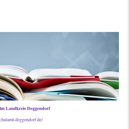
t im Landkreis Deggendorf
chulamt-deggendorf.de/