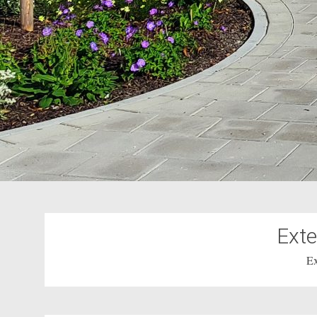
Exte
Ex