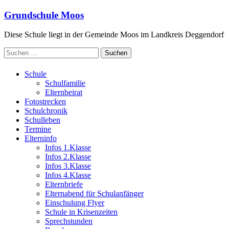
Zum
Grundschule Moos
Inhalt
springen
Diese Schule liegt in der Gemeinde Moos im Landkreis Deggendorf
Suchen
nach:
Schule
Schulfamilie
Elternbeirat
Fotostrecken
Schulchronik
Schulleben
Termine
Elterninfo
Infos 1.Klasse
Infos 2.Klasse
Infos 3.Klasse
Infos 4.Klasse
Elternbriefe
Elternabend für Schulanfänger
Einschulung Flyer
Schule in Krisenzeiten
Sprechstunden