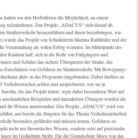
 hatten vor den Herbstferien die Möglichkeit, an einem
ung teilzunehmen. Das Projekt „ADACUS“ zielt darauf ab,
n im Straßenverkehr heranzuführen und ihnen beizubringen, wie
ei wurde das Projekt von Schulleiterin Martina Rathfelder und der
die Veranstaltung als vollen Erfolg werteten. Im Mittelpunkt des
en Kindern half, sich in die Rolle von Fußgängern und
erinnen und Schüler das sichere Überqueren der Straße, das
das Einschätzen von Gefahren im Straßenverkehr. Mit Bewegungs-
lnehmer aktiv in das Programm eingebunden. Dabei durften sie
auf Verkehrszeichen achten und ausprobieren, wie sie in
Sawilla, die das Projekt leitete, legte dabei besonderen Wert auf
von anschaulichen Beispielen und interaktiven Übungen wurden die
gen und ihr Wissen anzuwenden. Das Projekt „ADACUS“ wird von
ührt, um bereits die Jüngsten für das Thema Verkehrssicherheit
verkehr besonders gefährdet und müssen lernen, Gefahren zu
jekt nicht nur theoretisches Wissen, sondern setzt auf praxisnahe
 lange im Gedächtnis bleibt. Für die Grundschule Moos war das