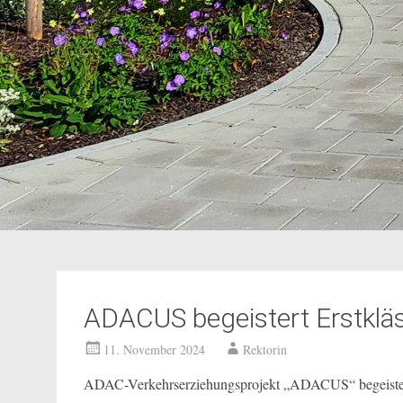
ADACUS begeistert Erstkläs
11. November 2024
Rektorin
ADAC-Verkehrserziehungsprojekt „ADACUS“ begeistert