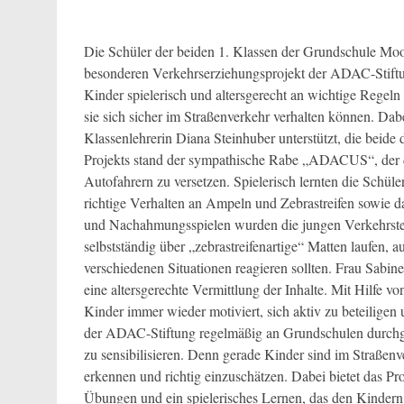
Die Schüler der beiden 1. Klassen der Grundschule Moos
besonderen Verkehrserziehungsprojekt der ADAC-Stift
Kinder spielerisch und altersgerecht an wichtige Regel
sie sich sicher im Straßenverkehr verhalten können. Dab
Klassenlehrerin Diana Steinhuber unterstützt, die beide 
Projekts stand der sympathische Rabe „ADACUS“, der d
Autofahrern zu versetzen. Spielerisch lernten die Schül
richtige Verhalten an Ampeln und Zebrastreifen sowie 
und Nachahmungsspielen wurden die jungen Verkehrstei
selbstständig über „zebrastreifenartige“ Matten laufen, 
verschiedenen Situationen reagieren sollten. Frau Sabine 
eine altersgerechte Vermittlung der Inhalte. Mit Hilfe 
Kinder immer wieder motiviert, sich aktiv zu beteili
der ADAC-Stiftung regelmäßig an Grundschulen durchgef
zu sensibilisieren. Denn gerade Kinder sind im Straßen
erkennen und richtig einzuschätzen. Dabei bietet das Pro
Übungen und ein spielerisches Lernen, das den Kindern