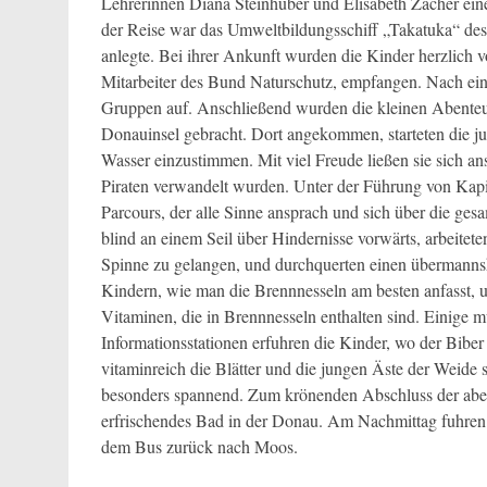
Lehrerinnen Diana Steinhuber und Elisabeth Zacher ei
der Reise war das Umweltbildungsschiff „Takatuka“ des
anlegte. Bei ihrer Ankunft wurden die Kinder herzlich
Mitarbeiter des Bund Naturschutz, empfangen. Nach eine
Gruppen auf. Anschließend wurden die kleinen Abenteur
Donauinsel gebracht. Dort angekommen, starteten die j
Wasser einzustimmen. Mit viel Freude ließen sie sich a
Piraten verwandelt wurden. Unter der Führung von Kap
Parcours, der alle Sinne ansprach und sich über die gesa
blind an einem Seil über Hindernisse vorwärts, arbeite
Spinne zu gelangen, und durchquerten einen übermanns
Kindern, wie man die Brennnesseln am besten anfasst, u
Vitaminen, die in Brennnesseln enthalten sind. Einige m
Informationsstationen erfuhren die Kinder, wo der Bibe
vitaminreich die Blätter und die jungen Äste der Weide
besonders spannend. Zum krönenden Abschluss der aben
erfrischendes Bad in der Donau. Am Nachmittag fuhren al
dem Bus zurück nach Moos.