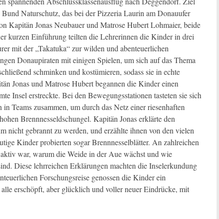
nen spannenden Abschlussklassenausflug nach Deggendorf. Ziel
 Bund Naturschutz, das bei der Pizzeria Laurin am Donauufer
 von Kapitän Jonas Neubauer und Matrose Hubert Lohmaier, beide
r kurzen Einführung teilten die Lehrerinnen die Kinder in drei
er mit der „Takatuka“ zur wilden und abenteuerlichen
ungen Donaupiraten mit einigen Spielen, um sich auf das Thema
nschließend schminken und kostümieren, sodass sie in echte
itän Jonas und Matrose Hubert begannen die Kinder einen
mte Insel erstreckte. Bei den Bewegungsstationen tasteten sie sich
ten in Teams zusammen, um durch das Netz einer riesenhaften
hohen Brennnesseldschungel. Kapitän Jonas erklärte den
m nicht gebrannt zu werden, und erzählte ihnen von den vielen
utige Kinder probierten sogar Brennnesselblätter. An zahlreichen
r aktiv war, warum die Weide in der Aue wächst und wie
 sind. Diese lehrreichen Erklärungen machten die Inselerkundung
teuerlichen Forschungsreise genossen die Kinder ein
le erschöpft, aber glücklich und voller neuer Eindrücke, mit