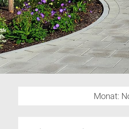
Monat:
N