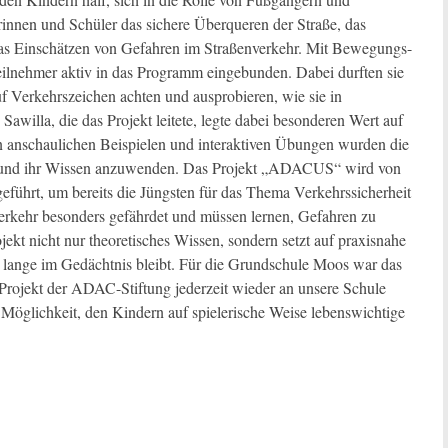
erinnen und Schüler das sichere Überqueren der Straße, das
das Einschätzen von Gefahren im Straßenverkehr. Mit Bewegungs-
lnehmer aktiv in das Programm eingebunden. Dabei durften sie
auf Verkehrszeichen achten und ausprobieren, wie sie in
Sawilla, die das Projekt leitete, legte dabei besonderen Wert auf
von anschaulichen Beispielen und interaktiven Übungen wurden die
gen und ihr Wissen anzuwenden. Das Projekt „ADACUS“ wird von
ührt, um bereits die Jüngsten für das Thema Verkehrssicherheit
verkehr besonders gefährdet und müssen lernen, Gefahren zu
jekt nicht nur theoretisches Wissen, sondern setzt auf praxisnahe
 lange im Gedächtnis bleibt. Für die Grundschule Moos war das
rojekt der ADAC-Stiftung jederzeit wieder an unsere Schule
le Möglichkeit, den Kindern auf spielerische Weise lebenswichtige