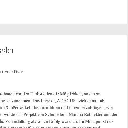
sler
 Erstklässler
 hatten vor den Herbstferien die Möglichkeit, an einem
ung teilzunehmen. Das Projekt „ADACUS“ zielt darauf ab,
n im Straßenverkehr heranzuführen und ihnen beizubringen, wie
ei wurde das Projekt von Schulleiterin Martina Rathfelder und der
die Veranstaltung als vollen Erfolg werteten. Im Mittelpunkt des
en Kindern half, sich in die Rolle von Fußgängern und