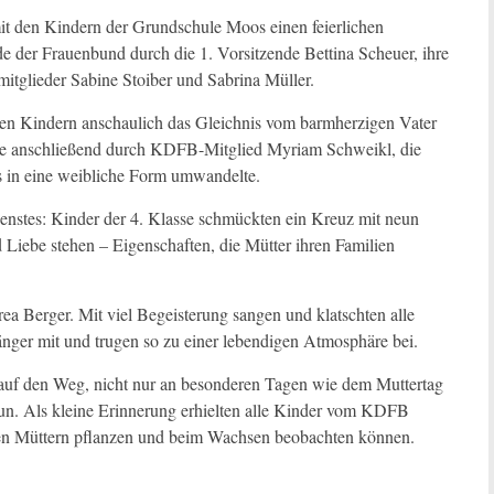
t den Kindern der Grundschule Moos einen feierlichen
rde der Frauenbund durch die 1. Vorsitzende Bettina Scheuer, ihre
mitglieder Sabine Stoiber und Sabrina Müller.
 den Kindern anschaulich das Gleichnis vom barmherzigen Vater
chte anschließend durch KDFB-Mitglied Myriam Schweikl, die
s in eine weibliche Form umwandelte.
enstes: Kinder der 4. Klasse schmückten ein Kreuz mit neun
d Liebe stehen – Eigenschaften, die Mütter ihren Familien
ea Berger. Mit viel Begeisterung sangen und klatschten alle
nger mit und trugen so zu einer lebendigen Atmosphäre bei.
uf den Weg, nicht nur an besonderen Tagen wie dem Muttertag
 tun. Als kleine Erinnerung erhielten alle Kinder vom KDFB
en Müttern pflanzen und beim Wachsen beobachten können.